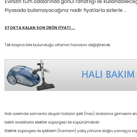
Evinizin tüm odalarında gönül rahatlığı ile kullanabilece
Piyasada bulamayacağınız nadir fiyatlarla sizlerle ...
STOKTA KALAN SON ÜRÜN FİYATI ...
Tek başına bile bulunduğu ortamın havasını değiştirecek.
Halı üzerinde zamanla oluşan tozların iplik (hav) aralarına girmesini e
belirli aralıklarla elektrik süpürgesi ile süpürülmelidir
Elektrik süpürgesi ile ipliklerin (havların) yatış yönüne doğru yavaşça s