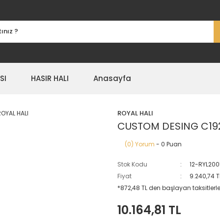
SI
HASIR HALI
Anasayfa
ROYAL HALI
CUSTOM DESING C192
(0) Yorum
- 0 Puan
Stok Kodu
12-RYL20
Fiyat
9.240,74 T
*872,48 TL den başlayan taksitlerle
10.164,81 TL