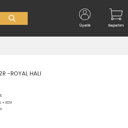
Üyelik
Sepetim
R -ROYAL HALI
05
L + KDV
!!