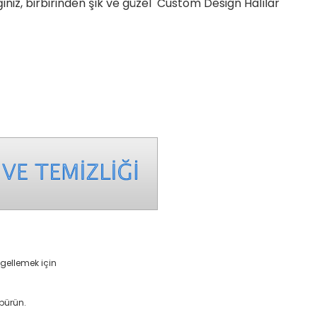
ğiniz, birbirinden şık ve güzel Custom Design Halılar
ngellemek için
üpürün.