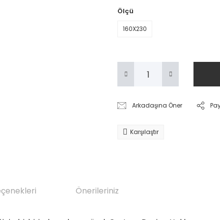
Ölçü
160X230
Arkadaşına Öner
Pa
Karşılaştır
eçenekleri
Önerileriniz