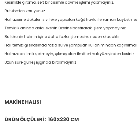
Kesinlikle çırpma, sert bir cisimle dövme işlemi yapmayınız.
Rutubetten koruyunuz.
Halı üzerine dökülen sıvı leke yapıcıları kağıt havlu ile zaman kaybetme
Temizlik anında asla lekenin üzerine bastırarak işlem yapmayınız
Bu lekenin halının içine daha fazla işlemesine neden olacaktır.
Halı temizliği sırasında fazla su ve şampuan kullanımından kaçınılmalı
Halınızdan ilmik çekmeyin, çıkmış olan ilmikleri halı yüzeyinden kesiniz
Uzun süre güneş ışığında bırakmayınız
MAKİNE HALISI
ÜRÜN ÖLÇÜLERİ : 160X230 CM