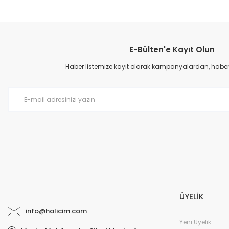
Bu ürünün fiyat bilgisi, resim, ürün açıklamalarında ve diğer konular
Görüş ve önerileriniz için teşekkür ederiz.
E-Bülten'e Kayıt Olun
Ürün resmi kalitesiz, bozuk veya görüntülenemiyor.
Ürün açıklamasında eksik bilgiler bulunuyor.
Haber listemize kayıt olarak kampanyalardan, haberda
Ürün bilgilerinde hatalar bulunuyor.
Ürün fiyatı diğer sitelerden daha pahalı.
Bu ürüne benzer farklı alternatifler olmalı.
ÜYELİK
info@halicim.com
Yeni Üyelik