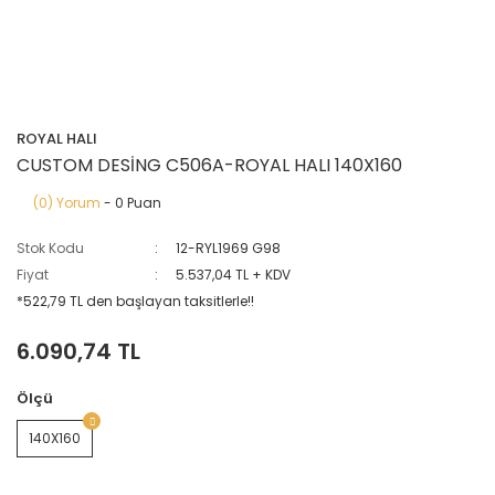
ROYAL HALI
CUSTOM DESİNG C506A-ROYAL HALI 140X160
(0) Yorum
- 0 Puan
Stok Kodu
12-RYL1969 G98
Fiyat
5.537,04 TL + KDV
*522,79 TL den başlayan taksitlerle!!
6.090,74 TL
Ölçü
140X160