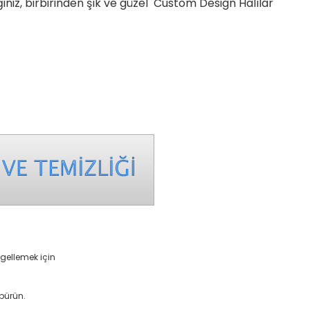
ğiniz, birbirinden şık ve güzel Custom Design Halılar
ngellemek için
üpürün.