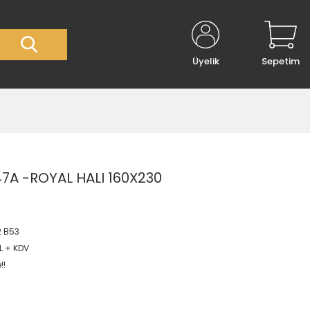
Üyelik
Sepetim
A -ROYAL HALI 160X230
2 B53
L + KDV
!!