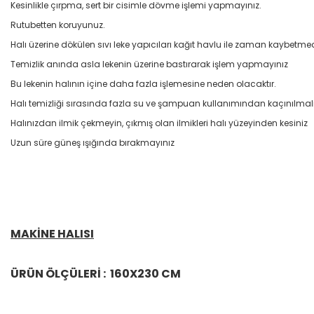
Kesinlikle çırpma, sert bir cisimle dövme işlemi yapmayınız.
Rutubetten koruyunuz.
Halı üzerine dökülen sıvı leke yapıcıları kağıt havlu ile zaman kaybetme
Temizlik anında asla lekenin üzerine bastırarak işlem yapmayınız
Bu lekenin halının içine daha fazla işlemesine neden olacaktır.
Halı temizliği sırasında fazla su ve şampuan kullanımından kaçınılmalı
Halınızdan ilmik çekmeyin, çıkmış olan ilmikleri halı yüzeyinden kesiniz
Uzun süre güneş ışığında bırakmayınız
MAKİNE HALISI
ÜRÜN ÖLÇÜLERİ : 160X230 CM