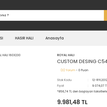
SI
HASIR HALI
Anasayfa
ROYAL HALI
CUSTOM DESING C547
(0) Yorum
- 0 Puan
Stok Kodu
12-RYL201
Fiyat
9.074,07 T
*856,74 TL den başlayan taksitlerle
9.981,48 TL