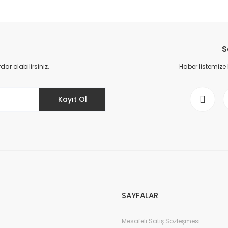
da yetersiz gördüğünüz noktaları öneri formunu kullanarak tarafımıza il
Bu ürüne ilk yorumu siz yapın!
S
Yorum Yaz
r olabilirsiniz.
Haber listemize
Kayıt Ol
Gönder
SAYFALAR
Mesafeli Satış Sözleşmesi