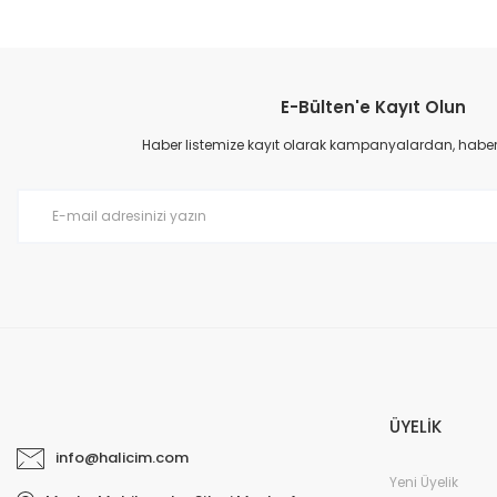
Bu ürünün fiyat bilgisi, resim, ürün açıklamalarında ve diğer konular
Görüş ve önerileriniz için teşekkür ederiz.
E-Bülten'e Kayıt Olun
Ürün resmi kalitesiz, bozuk veya görüntülenemiyor.
Ürün açıklamasında eksik bilgiler bulunuyor.
Haber listemize kayıt olarak kampanyalardan, haberda
Ürün bilgilerinde hatalar bulunuyor.
Ürün fiyatı diğer sitelerden daha pahalı.
Bu ürüne benzer farklı alternatifler olmalı.
ÜYELİK
info@halicim.com
Yeni Üyelik