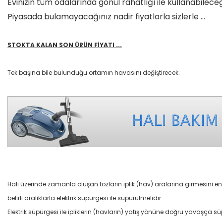
Evinizin tüm odalarında gönül rahatlığı ile kullanabilece
Piyasada bulamayacağınız nadir fiyatlarla sizlerle ...
STOKTA KALAN SON ÜRÜN FİYATI ...
Tek başına bile bulunduğu ortamın havasını değiştirecek.
Halı üzerinde zamanla oluşan tozların iplik (hav) aralarına girmesini e
belirli aralıklarla elektrik süpürgesi ile süpürülmelidir
Elektrik süpürgesi ile ipliklerin (havların) yatış yönüne doğru yavaşça s