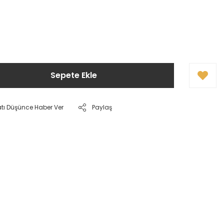
Sepete Ekle
atı Düşünce Haber Ver
Paylaş