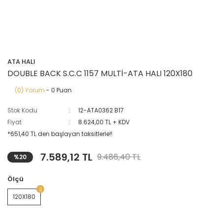
ATA HALI
DOUBLE BACK S.C.C 1157 MULTİ-ATA HALI 120X180
(0) Yorum
- 0 Puan
Stok Kodu
12-ATA0362 B17
Fiyat
8.624,00 TL + KDV
*651,40 TL den başlayan taksitlerle!!
7.589,12 TL
9.486,40 TL
%20
Ölçü
120X180