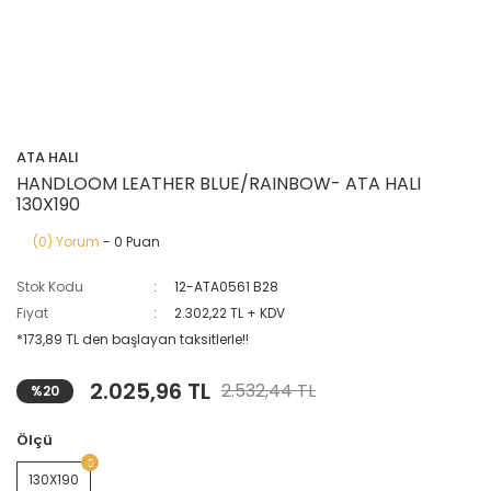
ATA HALI
HANDLOOM LEATHER BLUE/RAINBOW- ATA HALI
130X190
(0) Yorum
- 0 Puan
Stok Kodu
12-ATA0561 B28
Fiyat
2.302,22 TL + KDV
*173,89 TL den başlayan taksitlerle!!
2.025,96 TL
2.532,44 TL
%20
Ölçü
130X190