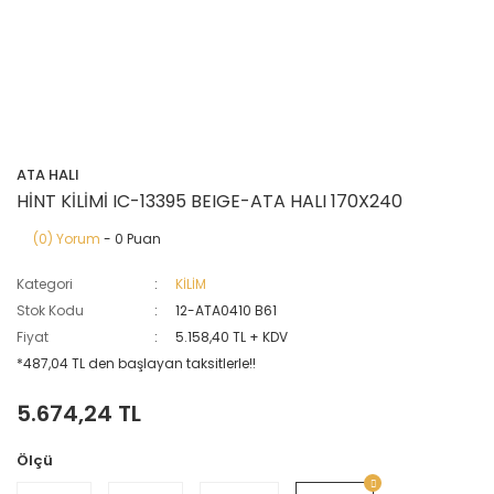
ATA HALI
HİNT KİLİMİ IC-13395 BEIGE-ATA HALI 170X240
(0) Yorum
- 0 Puan
Kategori
KİLİM
Stok Kodu
12-ATA0410 B61
Fiyat
5.158,40 TL + KDV
*487,04 TL den başlayan taksitlerle!!
5.674,24 TL
Ölçü