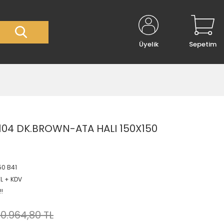
Üyelik
Sepetim
04 DK.BROWN-ATA HALI 150X150
50 B41
TL + KDV
!!
10.964,80 TL