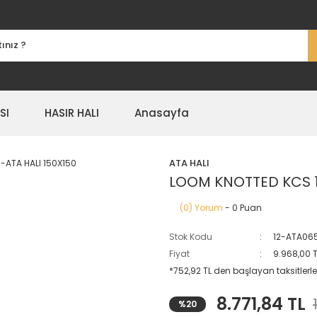
SI
HASIR HALI
Anasayfa
ATA HALI
LOOM KNOTTED KCS 1
(0) Yorum
- 0 Puan
Stok Kodu
12-ATA06
Fiyat
9.968,00 
*752,92 TL den başlayan taksitlerle
8.771,84 TL
%20