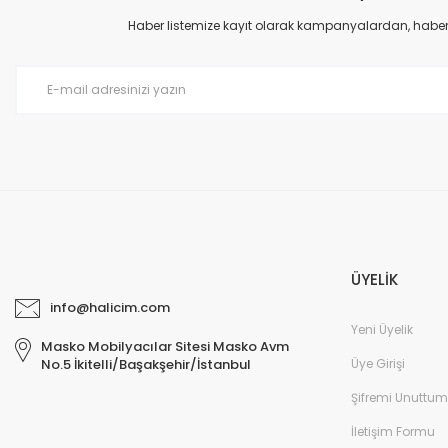
Ürün açıklamasında eksik bilgiler bulunuyor.
Haber listemize kayıt olarak kampanyalardan, haberda
Ürün bilgilerinde hatalar bulunuyor.
Ürün fiyatı diğer sitelerden daha pahalı.
Bu ürüne benzer farklı alternatifler olmalı.
ÜYELİK
info@halicim.com
Yeni Üyelik
Masko Mobilyacılar Sitesi Masko Avm
Üye Girişi
No.5 İkitelli/Başakşehir/İstanbul
Şifremi Unuttum
İletişim Formu