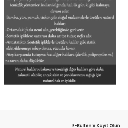
Bu ürünün fiyat bilgisi, resim, ürün açıklamalarında ve diğer konular
Görüş ve önerileriniz için teşekkür ederiz.
E-Bülten'e Kayıt Olun
Ürün resmi kalitesiz, bozuk veya görüntülenemiyor.