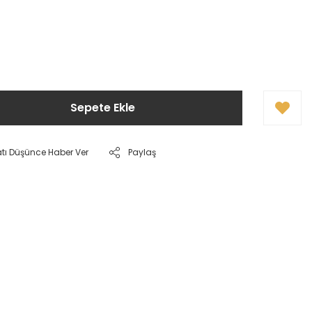
Sepete Ekle
atı Düşünce Haber Ver
Paylaş