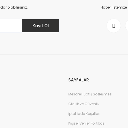
Yorum Yaz
r olabilirsiniz.
Haber listemize
Kayıt Ol
Gönder
SAYFALAR
Mesafeli Satış Sözleşmesi
Gizlilik ve Güvenlik
İptal İade Koşullari
Kişisel Veriler Politikası