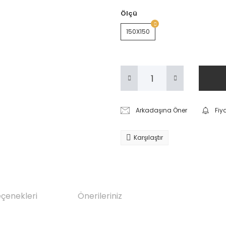
Ölçü
150X150
Arkadaşına Öner
Fiy
Karşılaştır
eçenekleri
Önerileriniz