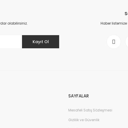
Bu ürüne ilk yorumu siz yapın!
S
Yorum Yaz
r olabilirsiniz.
Haber listemize
Kayıt Ol
Gönder
SAYFALAR
Mesafeli Satış Sözleşmesi
Gizlilik ve Güvenlik