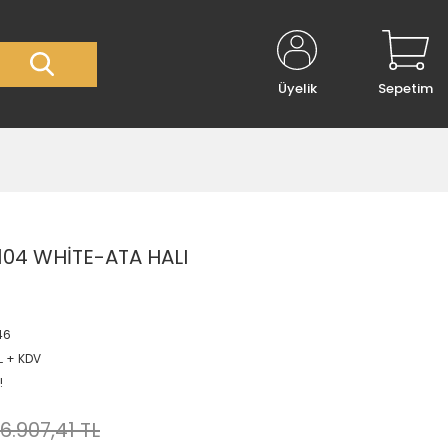
Üyelik
Sepetim
04 WHİTE-ATA HALI
46
L + KDV
!
6.907,41 TL