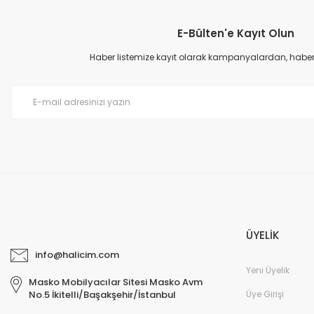
Görüş ve önerileriniz için teşekkür ederiz.
E-Bülten'e Kayıt Olun
Ürün resmi kalitesiz, bozuk veya görüntülenemiyor.
Ürün açıklamasında eksik bilgiler bulunuyor.
Haber listemize kayıt olarak kampanyalardan, haberda
Ürün bilgilerinde hatalar bulunuyor.
Ürün fiyatı diğer sitelerden daha pahalı.
Bu ürüne benzer farklı alternatifler olmalı.
ÜYELİK
info@halicim.com
Yeni Üyelik
Masko Mobilyacılar Sitesi Masko Avm
Üye Girişi
No.5 İkitelli/Başakşehir/İstanbul