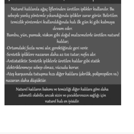
Bu ürünün fiyat bilgisi, resim, ürün açıklamalarında ve diğer konular