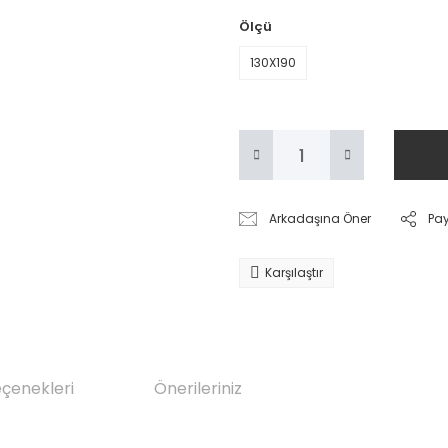
Ölçü
130X190
Arkadaşına Öner
Pa
Karşılaştır
eçenekleri
Önerileriniz