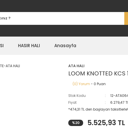
SI
HASIR HALI
Anasayfa
ATA HALI
LOOM KNOTTED KCS 1
(0) Yorum
- 0 Puan
Stok Kodu
12-ATA06
Fiyat
6.279,47 T
*474,31 TL den başlayan taksitlerle!
5.525,93 TL
%20