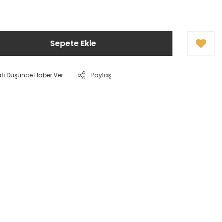
Sepete Ekle
atı Düşünce Haber Ver
Paylaş