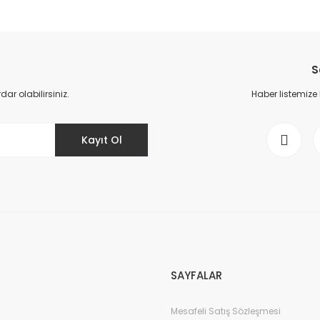
da yetersiz gördüğünüz noktaları öneri formunu kullanarak tarafımıza il
Bu ürüne ilk yorumu siz yapın!
S
Yorum Yaz
r olabilirsiniz.
Haber listemize
Kayıt Ol
Gönder
SAYFALAR
Mesafeli Satış Sözleşmesi