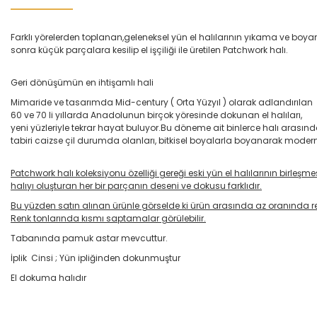
Farklı yörelerden toplanan,geleneksel yün el halılarının yıkama ve boy
sonra küçük parçalara kesilip el işçiliği ile üretilen Patchwork halı.
Geri dönüşümün en ihtişamlı hali
Mimaride ve tasarımda Mid-century ( Orta Yüzyıl ) olarak adlandırılan
60 ve 70 li yıllarda Anadolunun birçok yöresinde dokunan el halıları,
yeni yüzleriyle tekrar hayat buluyor.Bu döneme ait binlerce halı arası
tabiri caizse çil durumda olanları, bitkisel boyalarla boyanarak modern
Patchwork halı koleksiyonu özelliği gereği eski yün el halılarının birleşm
halıyı oluşturan her bir parçanın deseni ve dokusu farklıdır.
Bu yüzden satın alınan ürünle görselde ki ürün arasında az oranında renk
Renk tonlarında kısmı saptamalar görülebilir.
Tabanında pamuk astar mevcuttur.
İplik Cinsi ; Yün ipliğinden dokunmuştur
El dokuma halıdır