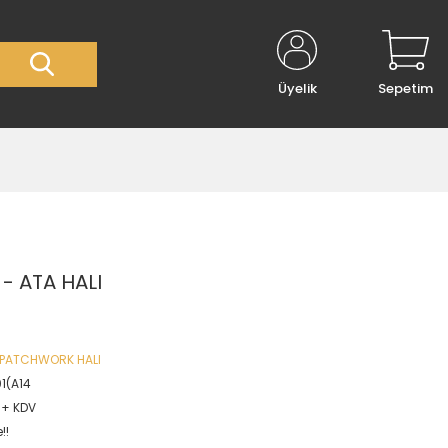
Üyelik
Sepetim
- ATA HALI
 PATCHWORK HALI
1(A14
L + KDV
!!