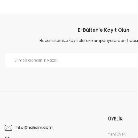
Bu ürünün fiyat bilgisi, resim, ürün açıklamalarında ve diğer konular
Görüş ve önerileriniz için teşekkür ederiz.
E-Bülten'e Kayıt Olun
Ürün resmi kalitesiz, bozuk veya görüntülenemiyor.
Ürün açıklamasında eksik bilgiler bulunuyor.
Haber listemize kayıt olarak kampanyalardan, haberda
Ürün bilgilerinde hatalar bulunuyor.
Ürün fiyatı diğer sitelerden daha pahalı.
Bu ürüne benzer farklı alternatifler olmalı.
ÜYELİK
info@halicim.com
Yeni Üyelik