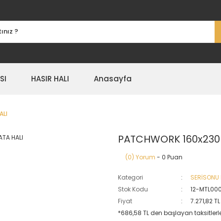
SI
HASIR HALI
Anasayfa
ALI
PATCHWORK 160x230 
(0) Yorum
- 0 Puan
Kategori
SERİSONU
Stok Kodu
12-MTL000
Fiyat
7.271,82 T
*686,58 TL den başlayan taksitlerle