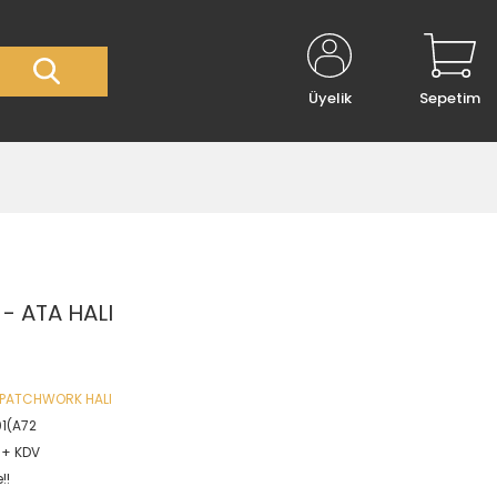
Üyelik
Sepetim
- ATA HALI
 PATCHWORK HALI
1(A72
L + KDV
!!