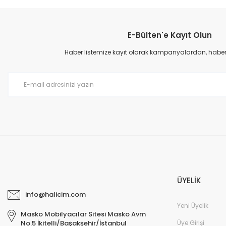
Bu ürünün fiyat bilgisi, resim, ürün açıklamalarında ve diğer konular
Görüş ve önerileriniz için teşekkür ederiz.
E-Bülten'e Kayıt Olun
Ürün resmi kalitesiz, bozuk veya görüntülenemiyor.
Ürün açıklamasında eksik bilgiler bulunuyor.
Haber listemize kayıt olarak kampanyalardan, haberda
Ürün bilgilerinde hatalar bulunuyor.
Ürün fiyatı diğer sitelerden daha pahalı.
Bu ürüne benzer farklı alternatifler olmalı.
ÜYELİK
info@halicim.com
Yeni Üyelik
Masko Mobilyacılar Sitesi Masko Avm
Üye Girişi
No.5 İkitelli/Başakşehir/İstanbul