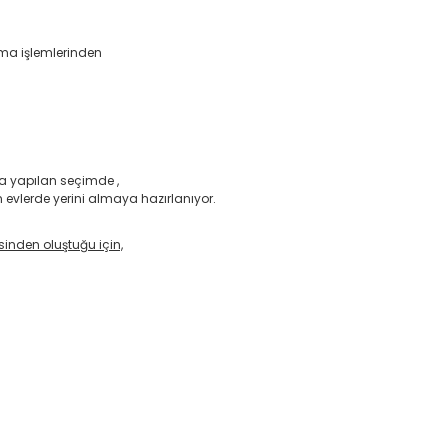
ama işlemlerinden
nda yapılan seçimde ,
 evlerde yerini almaya hazırlanıyor.
esinden oluştuğu için,