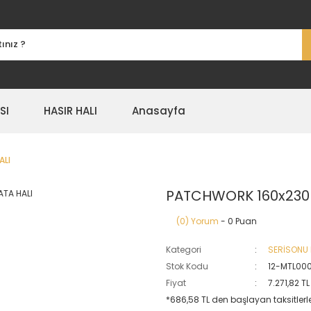
SI
HASIR HALI
Anasayfa
ALI
PATCHWORK 160x230 
(0) Yorum
- 0 Puan
Kategori
SERİSONU
Stok Kodu
12-MTL000
Fiyat
7.271,82 T
*686,58 TL den başlayan taksitlerle