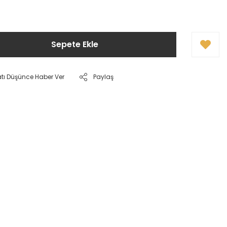
Sepete Ekle
atı Düşünce Haber Ver
Paylaş