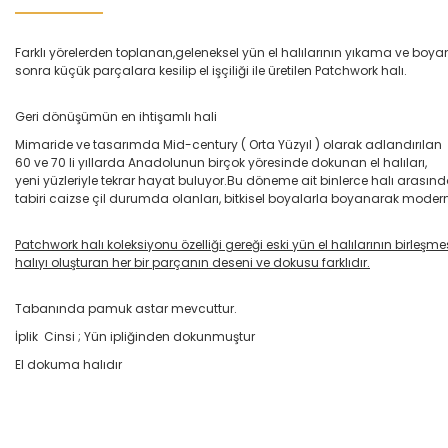
Farklı yörelerden toplanan,geleneksel yün el halılarının yıkama ve boy
sonra küçük parçalara kesilip el işçiliği ile üretilen Patchwork halı.
Geri dönüşümün en ihtişamlı hali
Mimaride ve tasarımda Mid-century ( Orta Yüzyıl ) olarak adlandırılan
60 ve 70 li yıllarda Anadolunun birçok yöresinde dokunan el halıları,
yeni yüzleriyle tekrar hayat buluyor.Bu döneme ait binlerce halı arası
tabiri caizse çil durumda olanları, bitkisel boyalarla boyanarak modern
Patchwork halı koleksiyonu özelliği gereği eski yün el halılarının birleşm
halıyı oluşturan her bir parçanın deseni ve dokusu farklıdır.
Tabanında pamuk astar mevcuttur.
İplik Cinsi ; Yün ipliğinden dokunmuştur
El dokuma halıdır