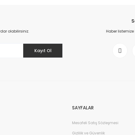
da yetersiz gördüğünüz noktaları öneri formunu kullanarak tarafımıza il
Bu ürüne ilk yorumu siz yapın!
S
Yorum Yaz
r olabilirsiniz.
Haber listemize
Kayıt Ol
Gönder
SAYFALAR
Mesafeli Satış Sözleşmesi
Gizlilik ve Güvenlik